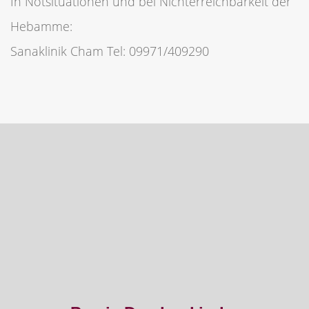
In Notsituationen und bei Nichterreichbarkeit der
Hebamme:
Sanaklinik Cham Tel: 09971/409290